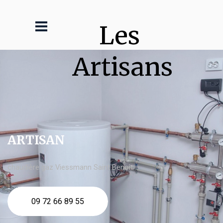
Les 
Artisans
ARTISAN
chaudière gaz Viessmann Saint Benoît
09 72 66 89 55