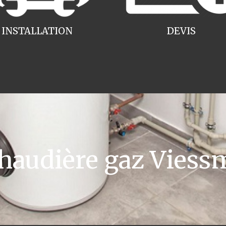
INSTALLATION
DEVIS
audière gaz Viess