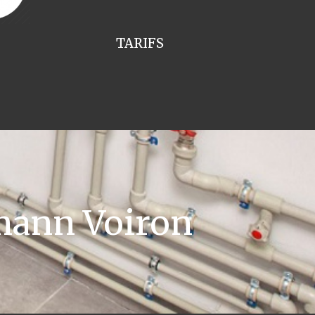
TARIFS
mann Voiron