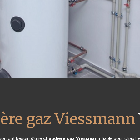
ière gaz Viessmann
ison ont besoin d'une
chaudière gaz Viessmann
fiable pour chauffe