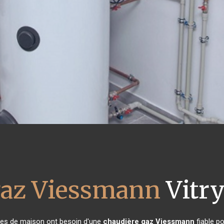
gaz Viessmann
Vitry
aires de maison ont besoin d'une
chaudière gaz Viessmann
fiable po