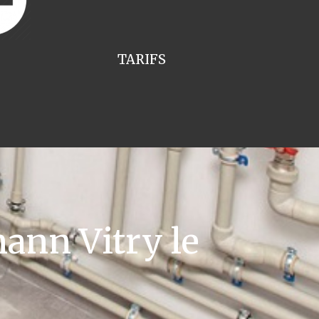
TARIFS
ann Vitry le