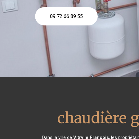
09 72 66 89 55
chaudière 
Dans la ville de
Vitry le François
, les propriét