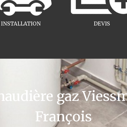
INSTALLATION
DEVIS
udière gaz Viessm
François