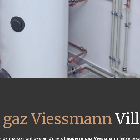
e gaz Viessmann
Vil
res de maison ont besoin d'une
chaudière gaz Viessmann
fiable pou