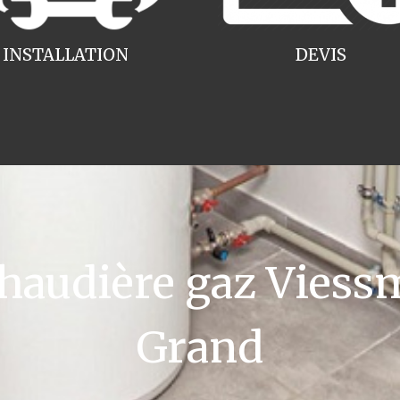
INSTALLATION
DEVIS
audière gaz Viessma
Grand