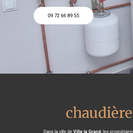
09 72 66 89 55
chaudièr
Dans la ville de
Ville la Grand
, les propriétai