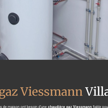
 gaz Viessmann
Vill
res de maison ont besoin d'une
chaudière gaz Viessmann
fiable pou