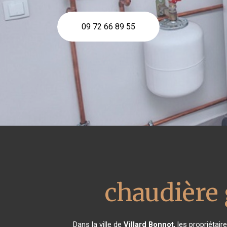
09 72 66 89 55
chaudière
Dans la ville de
Villard Bonnot
, les propriétai