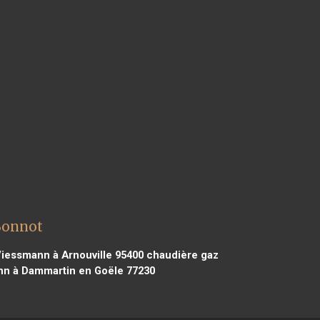
Bonnot
iessmann à Arnouville 95400
chaudière gaz
n à Dammartin en Goële 77230