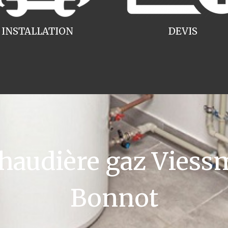
INSTALLATION
DEVIS
audière gaz Viessm
Bonnot