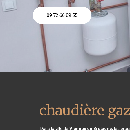
09 72 66 89 55
chaudière ga
Dans la ville de
Vigneux de Bretagne
, les pro