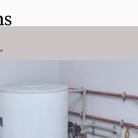
ns
on