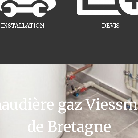
INSTALLATION
DEVIS
udière gaz Viess
de Bretagne