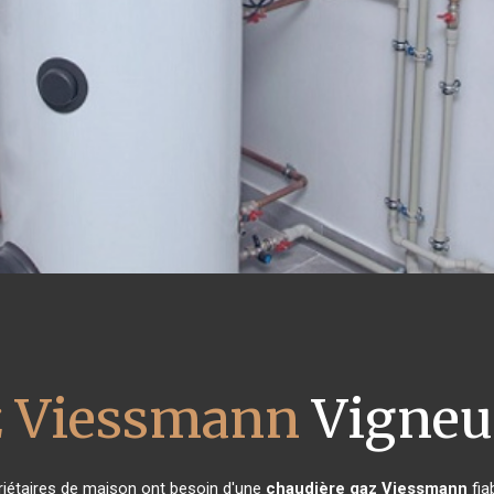
z Viessmann
Vigneu
priétaires de maison ont besoin d'une
chaudière gaz Viessmann
fia