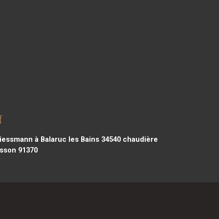
f
essmann à Balaruc les Bains 34540
chaudière
isson 91370