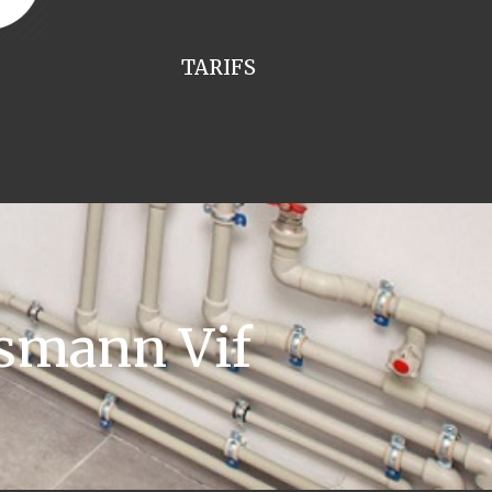
TARIFS
smann Vif