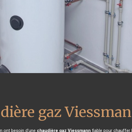
dière gaz Viessma
on ont besoin d'une
chaudière gaz Viessmann
fiable pour chauffer 