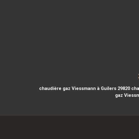
chaudière gaz Viessmann à Guilers 29820
cha
gaz Viessm