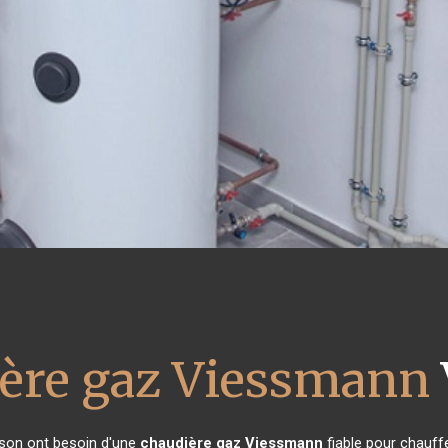
ère gaz Viessmann
aison ont besoin d'une
chaudière gaz Viessmann
fiable pour chauffe