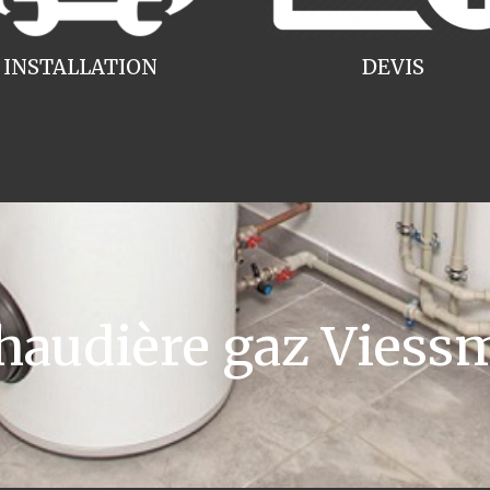
INSTALLATION
DEVIS
audière gaz Viess