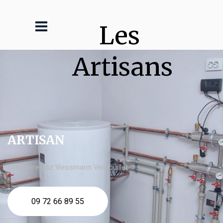
Les 
Artisans
ARTISAN
chaudière gaz Viessmann Vernouillet
09 72 66 89 55