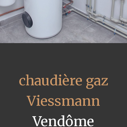
chaudière gaz
Viessmann
Vendôme