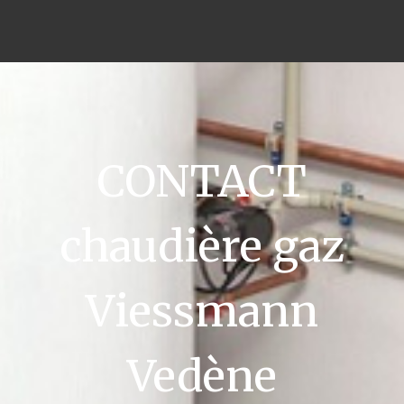
CONTACT
chaudière gaz
Viessmann
Vedène