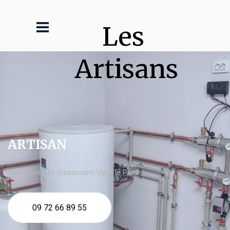
Les 
Artisans
ARTISAN
chaudière gaz Viessmann Vaux le Pénil
09 72 66 89 55