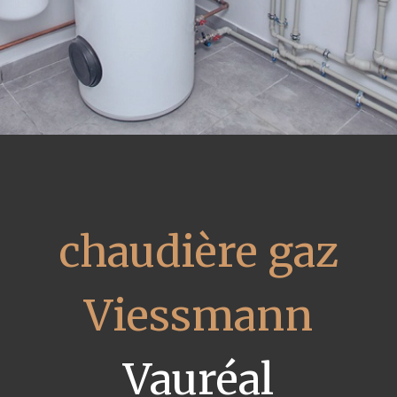
chaudière gaz
Viessmann
Vauréal