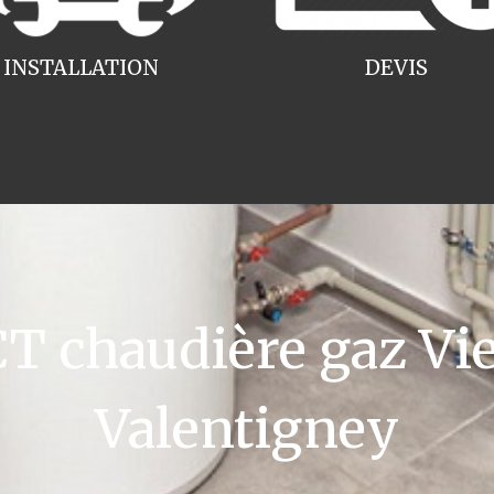
INSTALLATION
DEVIS
 chaudière gaz V
Valentigney