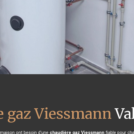
e gaz Viessmann
Va
de maison ont besoin d'une
chaudière gaz Viessmann
fiable pour cha