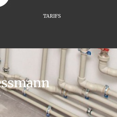
TARIFS
iessmann