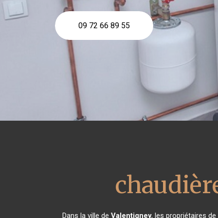
09 72 66 89 55
chaudièr
Dans la ville de
Valentigney
, les propriétaires 