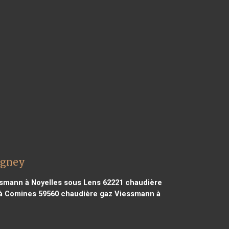
igney
smann à Noyelles sous Lens 62221
chaudière
à Comines 59560
chaudière gaz Viessmann à