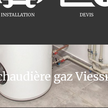
INSTALLATION
DEVIS
haudière gaz Viess