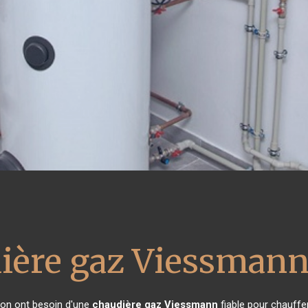
ière gaz Viessman
ison ont besoin d'une
chaudière gaz Viessmann
fiable pour chauffer