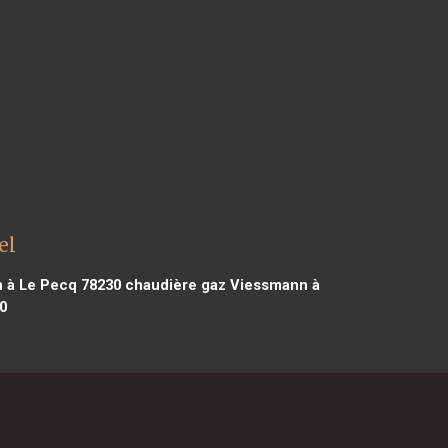
el
 à Le Pecq 78230
chaudière gaz Viessmann à
0