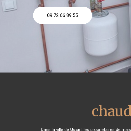
09 72 66 89 55
chaud
Dans la ville de
Ussel
, les propriétaires de ma