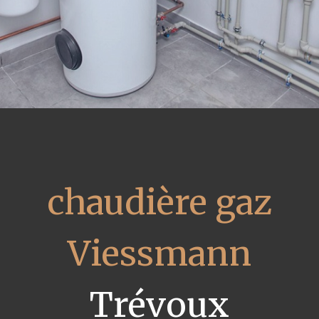
chaudière gaz
Viessmann
Trévoux