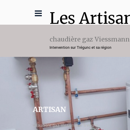
Les Artisa
chaudière gaz Viessmann
Intervention sur Trégunc et sa région
ARTISAN
chaudière gaz Viessmann Trégunc