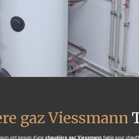
ère gaz Viessmann
T
maison ont besoin d'une
chaudière gaz Viessmann
fiable pour chauff