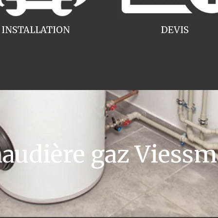
INSTALLATION
DEVIS
udière gaz Viess