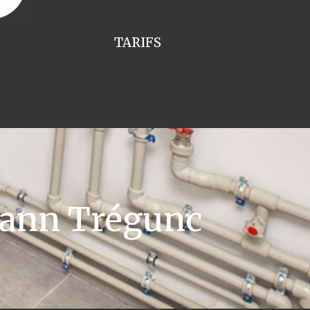
TARIFS
mann Trégunc