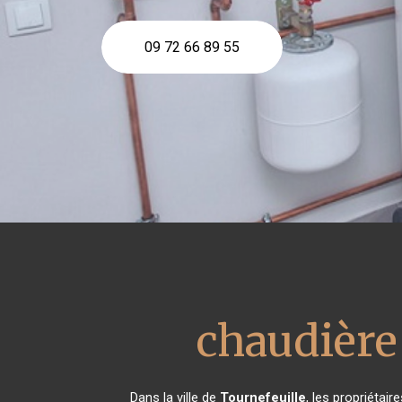
09 72 66 89 55
chaudière
Dans la ville de
Tournefeuille
, les propriétai