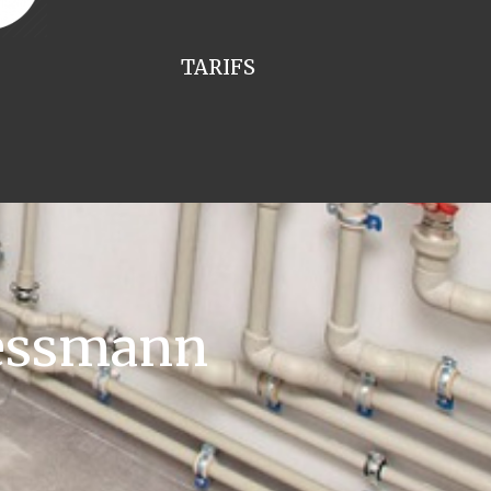
TARIFS
iessmann