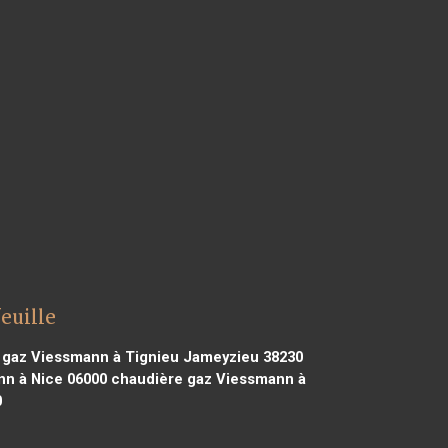
euille
gaz Viessmann à Tignieu Jameyzieu 38230
n à Nice 06000
chaudière gaz Viessmann à
0