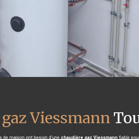
 gaz Viessmann
Tou
res de maison ont besoin d'une
chaudière gaz Viessmann
fiable pou