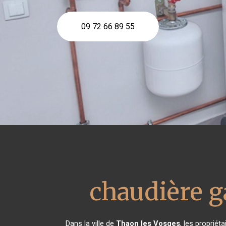
09 72 66 89 55
chaudière 
Dans la ville de
Thaon les Vosges
, les proprié