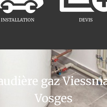
INSTALLATION
DEVIS
udière gaz Viessma
Vosges