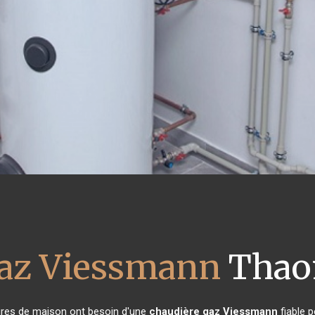
gaz Viessmann
Thaon
taires de maison ont besoin d'une
chaudière gaz Viessmann
fiable p