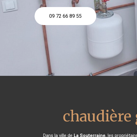
09 72 66 89 55
chaudière
Dans la ville de
La Souterraine
, les propriéta