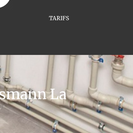
TARIFS
ssmann La