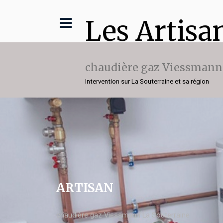
Les Artisa
chaudière gaz Viessmann
Intervention sur La Souterraine et sa région
ARTISAN
chaudière gaz Viessmann La Souterraine