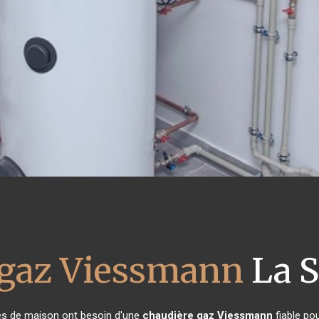
 gaz Viessmann
La S
ires de maison ont besoin d'une
chaudière gaz Viessmann
fiable pou