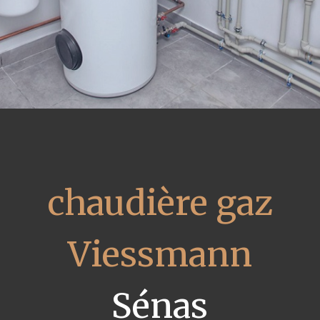
chaudière gaz
Viessmann
Sénas