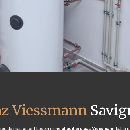
az Viessmann
Savig
taires de maison ont besoin d'une
chaudière gaz Viessmann
fiable p