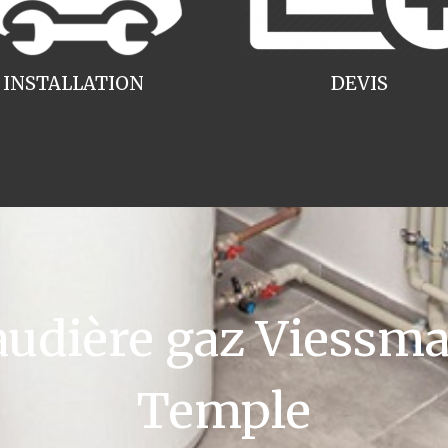
INSTALLATION
DEVIS
dière gaz Viessma
Temple