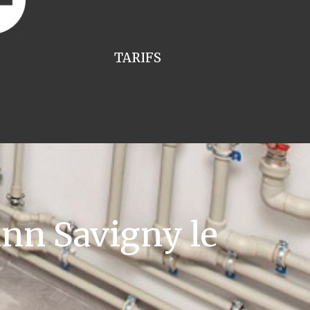
TARIFS
nn Savigny le