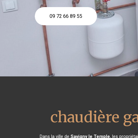
09 72 66 89 55
chaudière g
Dans la ville de
Savigny le Temple
, les proprié