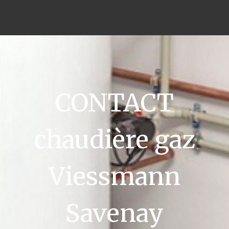
CONTACT
chaudière gaz
Viessmann
Savenay