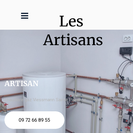
Les 
Artisans
ARTISAN
chaudière gaz Viessmann Sainte Pazanne
09 72 66 89 55