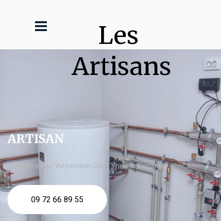
Les 
Artisans
ARTISAN
chaudière gaz Viessmann Saint Yrieix la Perche
09 72 66 89 55