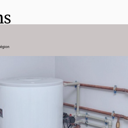
ns
région
e