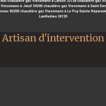
1800
chaudière gaz Viessmann à Lanton 33138
chaudière gaz Vi
 Viessmann à Jœuf 54240
chaudière gaz Viessmann à Saint Deni
issac 82200
chaudière gaz Viessmann à Le Puy Sainte Réparad
Lavilledieu 24120
Artisan d'intervention