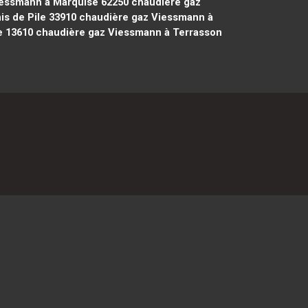
essmann à Marquise 62250
chaudière gaz
s de Pile 33910
chaudière gaz Viessmann à
e 13610
chaudière gaz Viessmann à Terrasson