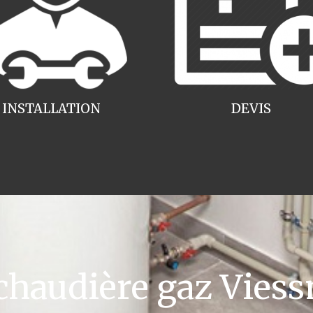
INSTALLATION
DEVIS
haudière gaz Viess