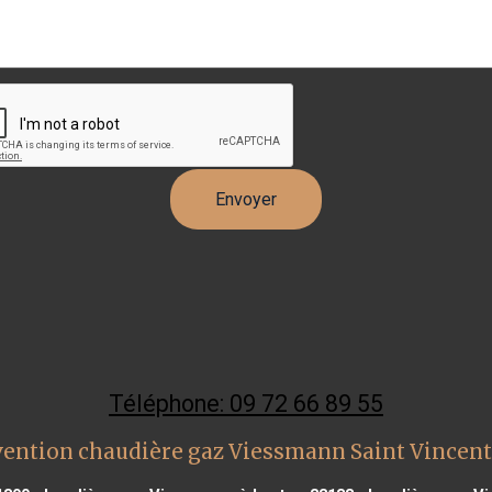
Téléphone: 09 72 66 89 55
vention chaudière gaz Viessmann Saint Vincent