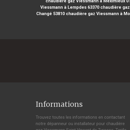
chaudière gaz Viessmann à Meximieux 0
Viessmann à Lempdes 63370
chaudière gaz
Changé 53810
chaudière gaz Viessmann à Mo
Informations
Trouvez toutes les informations en contactant
notre dépanneur ou installateur pour chaudière
gaz Viessmann Saint Vincent de Tyrosse. Tarifs