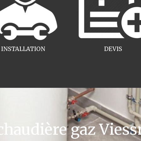
INSTALLATION
DEVIS
haudière gaz Viess