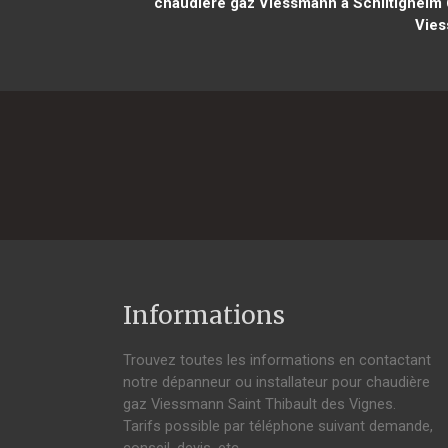
chaudière gaz Viessmann à Schiltigheim
Vies
Informations
Trouvez toutes les informations en contactant
notre dépanneur ou installateur pour chaudière
gaz Viessmann Saint Thibault des Vignes.
Tarifs possible par téléphone suivant demande,
conseil, devis, etc.