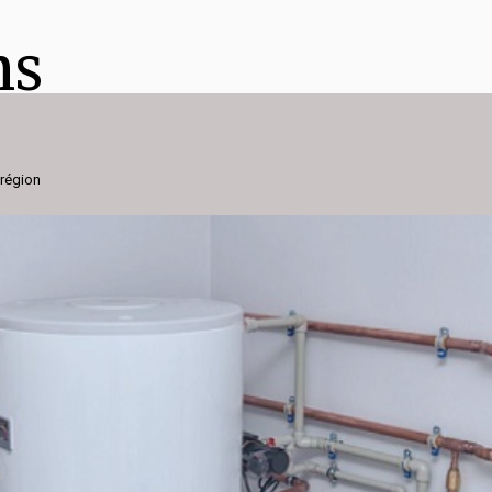
ns
 région
s