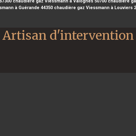
 67300
chaudière gaz Viessmann à Valognes 50700
chaudière ga
smann à Guérande 44350
chaudière gaz Viessmann à Louviers 
Artisan d'intervention