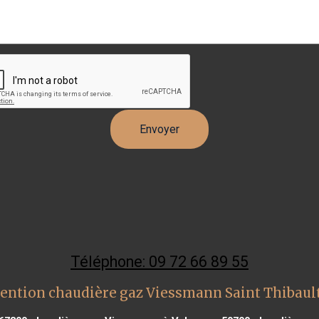
Téléphone: 09 72 66 89 55
ention chaudière gaz Viessmann Saint Thibaul