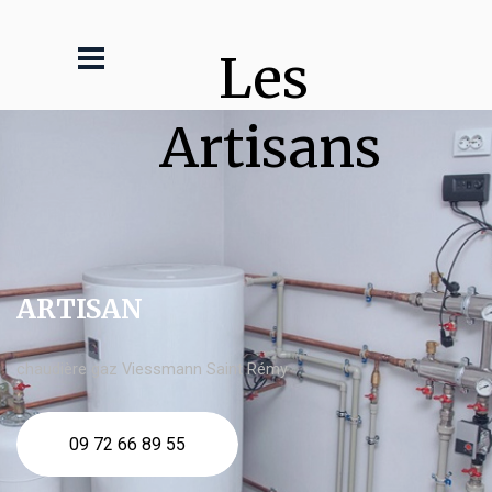
Les 
Artisans
ARTISAN
chaudière gaz Viessmann Saint Rémy
09 72 66 89 55