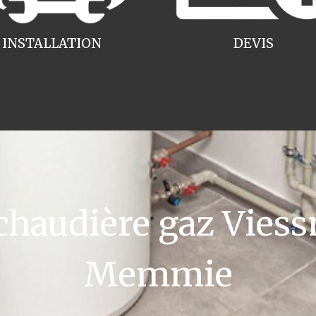
INSTALLATION
DEVIS
haudière gaz Viess
Memmie