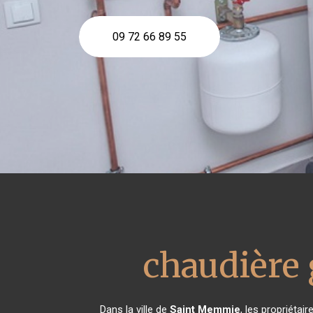
09 72 66 89 55
chaudière
Dans la ville de
Saint Memmie
, les propriéta