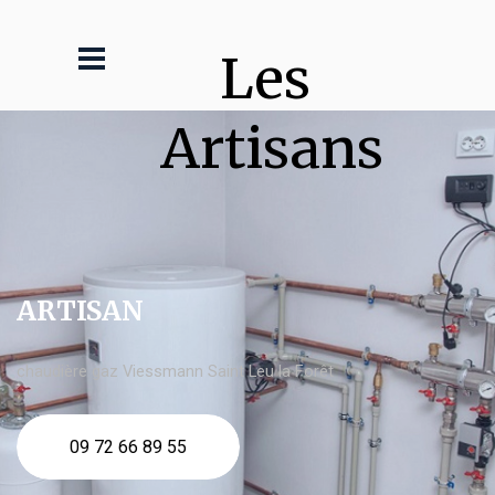
Les 
Artisans
ARTISAN
chaudière gaz Viessmann Saint Leu la Forêt
09 72 66 89 55