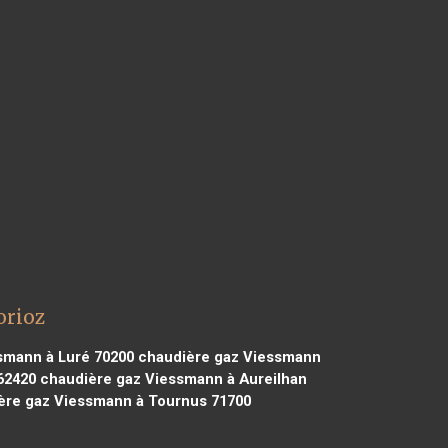
orioz
smann à Luré 70200
chaudière gaz Viessmann
62420
chaudière gaz Viessmann à Aureilhan
re gaz Viessmann à Tournus 71700