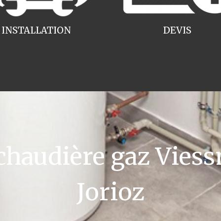
INSTALLATION
DEVIS
haudière gaz Viess
Jorioz