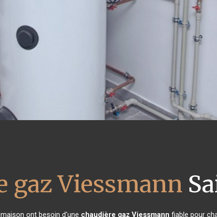
e gaz Viessmann
Sai
de maison ont besoin d'une
chaudière gaz Viessmann
fiable pour cha