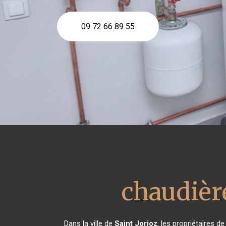
09 72 66 89 55
chaudièr
Dans la ville de
Saint Jorioz
, les propriétaires 