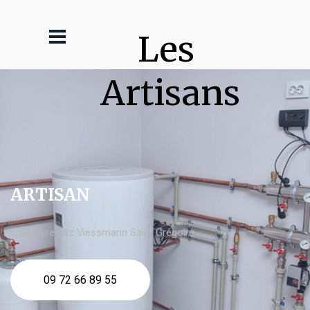
Les 
Artisans
ARTISAN
chaudière gaz Viessmann Saint Grégoire
09 72 66 89 55