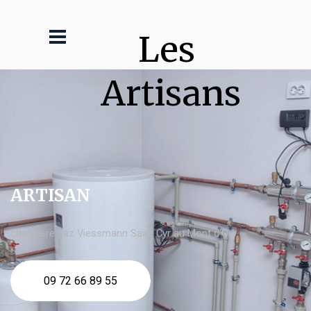
Les 
Artisans
ARTISAN
chaudière gaz Viessmann Saint Cyr au Mont d'Or
09 72 66 89 55