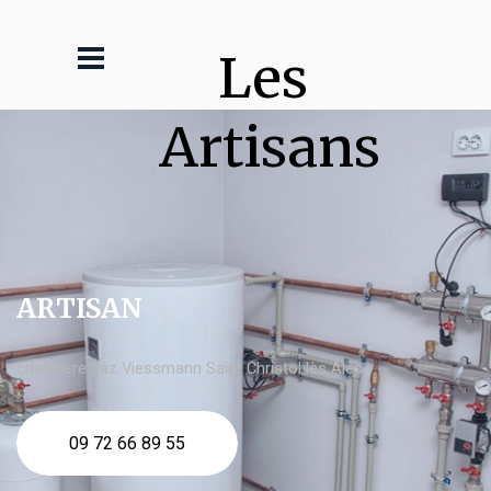
Les 
Artisans
ARTISAN
chaudière gaz Viessmann Saint Christol lès Alès
09 72 66 89 55