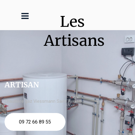
Les 
Artisans
ARTISAN
chaudière gaz Viessmann Saint Avertin
09 72 66 89 55