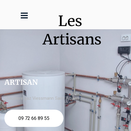
Les 
Artisans
ARTISAN
chaudière gaz Viessmann Saint Alban
09 72 66 89 55