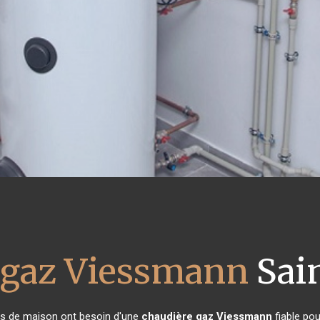
 gaz Viessmann
Sain
res de maison ont besoin d'une
chaudière gaz Viessmann
fiable pou