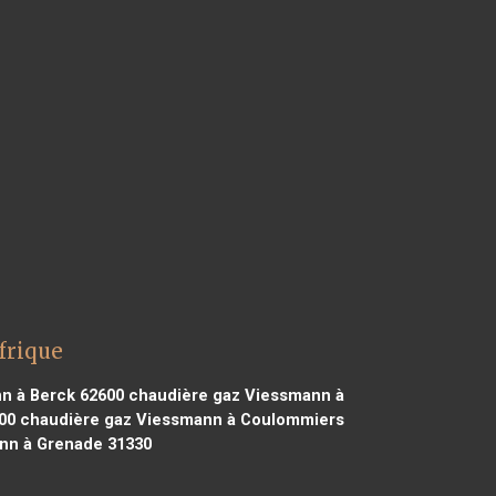
frique
n à Berck 62600
chaudière gaz Viessmann à
00
chaudière gaz Viessmann à Coulommiers
nn à Grenade 31330