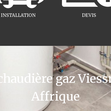
INSTALLATION
DEVIS
haudière gaz Viess
Affrique