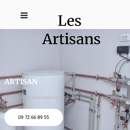
Les 
Artisans
ARTISAN
chaudière gaz Viessmann Romagnat
09 72 66 89 55