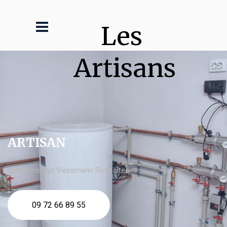
Les 
Artisans
ARTISAN
chaudière gaz Viessmann Rivesaltes
09 72 66 89 55