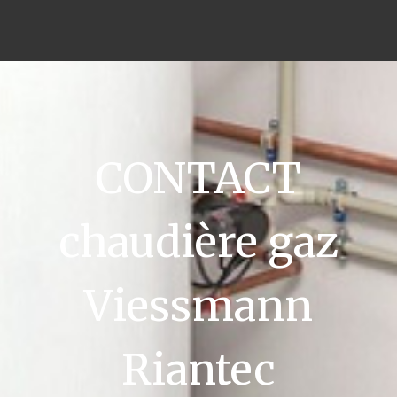
CONTACT
chaudière gaz
Viessmann
Riantec