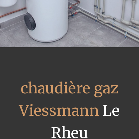
chaudière gaz
Viessmann
Le
Rheu