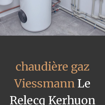
chaudière gaz
Viessmann
Le
Relecq Kerhuon