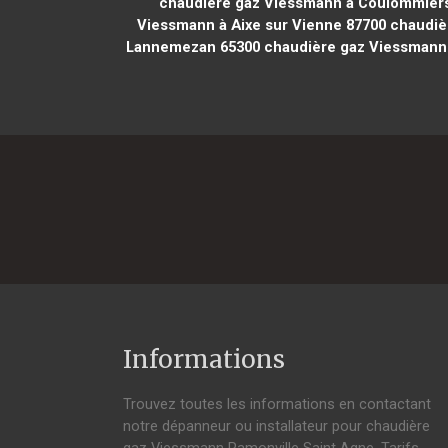
chaudière gaz Viessmann à Coulommier
Viessmann à Aixe sur Vienne 87700
chaudiè
Lannemezan 65300
chaudière gaz Viessmann 
Informations
Trouvez toutes les informations en contactant
notre dépanneur ou installateur pour chaudière
gaz Viessmann Ramonville Saint Agne. Tarifs