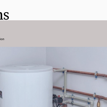
ns
gion