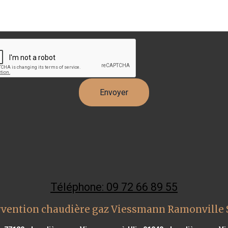
Téléphone: 09 72 66 89 55
rvention chaudière gaz Viessmann Ramonville 