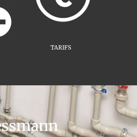
TARIFS
iessmann