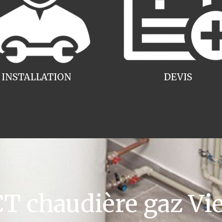
INSTALLATION
DEVIS
 chaudière gaz V