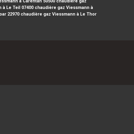
essmann à Carentan 50500
chaudière gaz
à Le Teil 07400
chaudière gaz Viessmann à
oar 22970
chaudière gaz Viessmann à Le Thor