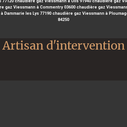
s 77120
chaudière gaz Viessmann à Ulis 91940
chaudière gaz Vi
re gaz Viessmann à Commentry 03600
chaudière gaz Viessmann 
à Dammarie les Lys 77190
chaudière gaz Viessmann à Ploumag
84250
Artisan d'intervention