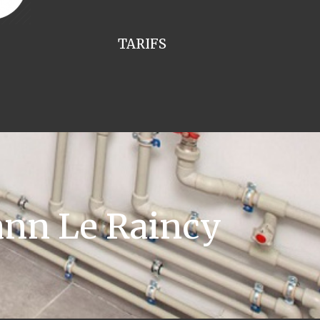
TARIFS
nn Le Raincy