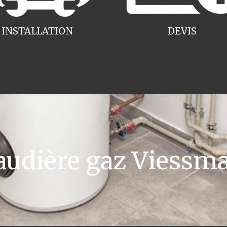
INSTALLATION
DEVIS
udière gaz Viessma