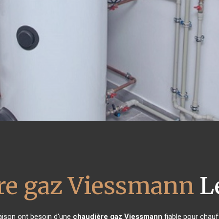
re gaz Viessmann
L
maison ont besoin d'une
chaudière gaz Viessmann
fiable pour chauff