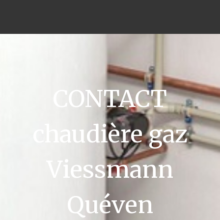
CONTACT
chaudière gaz
Viessmann
Quéven