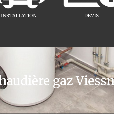
INSTALLATION
DEVIS
audière gaz Viess