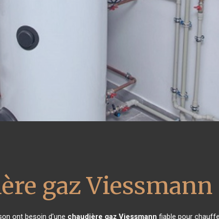
ière gaz Viessmann
ison ont besoin d'une
chaudière gaz Viessmann
fiable pour chauffe