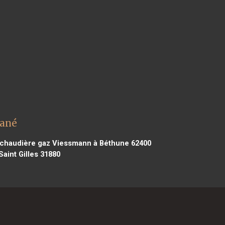
zané
chaudière gaz Viessmann à Béthune 62400
aint Gilles 31880