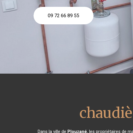
09 72 66 89 55
chaudiè
Dans la ville de
Plouzané
, les propriétaires de 