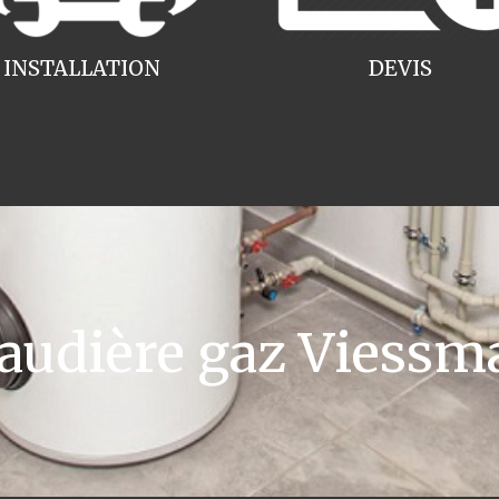
INSTALLATION
DEVIS
udière gaz Viessm