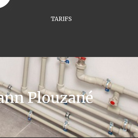
TARIFS
ann Plouzané