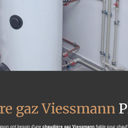
re gaz Viessmann
P
maison ont besoin d'une
chaudière gaz Viessmann
fiable pour chauff