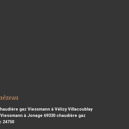
lmézeau
haudière gaz Viessmann à Vélizy Villacoublay
 Viessmann à Jonage 69330
chaudière gaz
c 24750