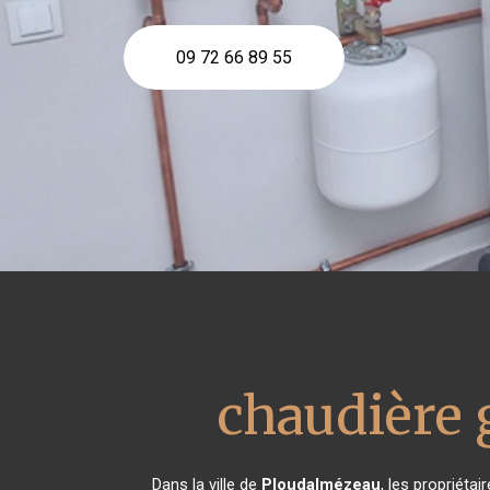
09 72 66 89 55
chaudière
Dans la ville de
Ploudalmézeau
, les propriéta