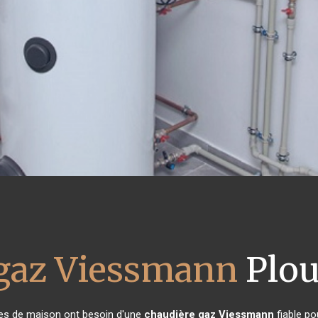
 gaz Viessmann
Plou
ires de maison ont besoin d'une
chaudière gaz Viessmann
fiable po