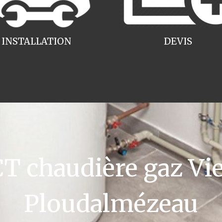
INSTALLATION
DEVIS
 chaudière gaz V
Ploudalmézeau