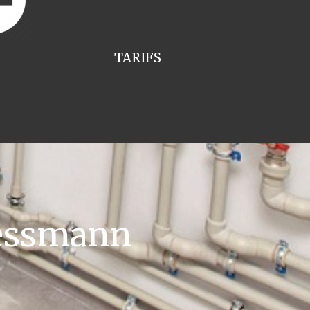
TARIFS
iessmann