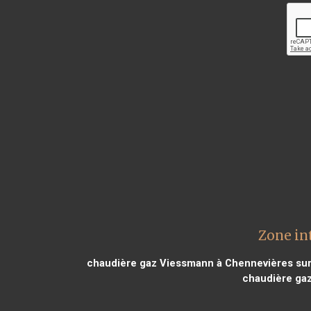
Zone in
chaudière gaz Viessmann à Chennevières su
chaudière ga