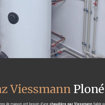
az Viessmann
Ploné
aires de maison ont besoin d'une
chaudière gaz Viessmann
fiable p