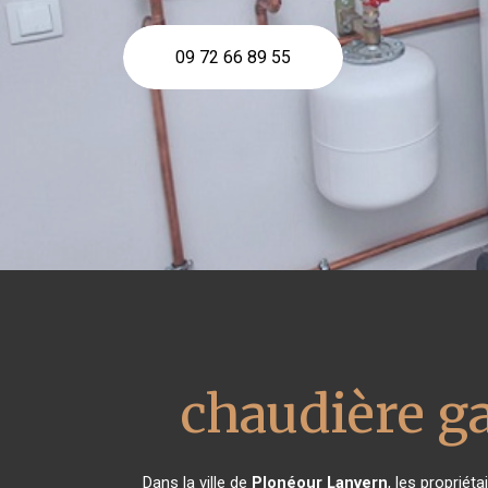
09 72 66 89 55
chaudière g
Dans la ville de
Plonéour Lanvern
, les propriét