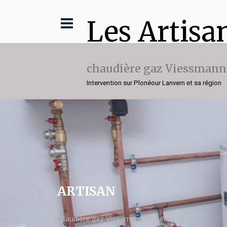
Les Artisa
chaudière gaz Viessmann
Intervention sur Plonéour Lanvern et sa région
ARTISAN
chaudière gaz Viessmann Plonéour Lanvern