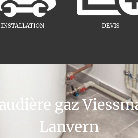
INSTALLATION
DEVIS
udière gaz Viessm
Lanvern