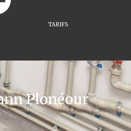
TARIFS
ann Plonéour