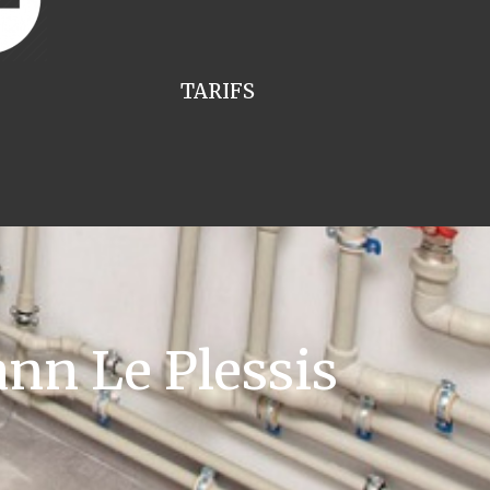
TARIFS
nn Le Plessis