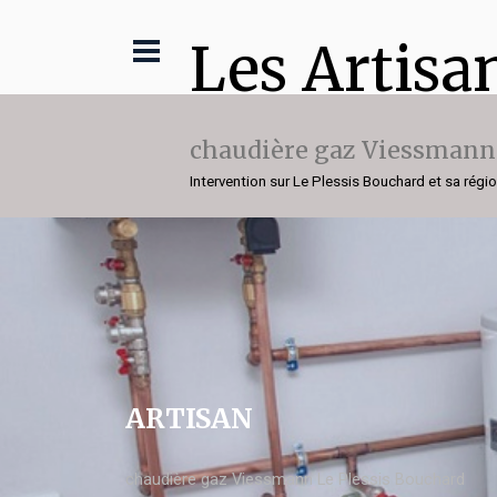
Les Artisa
chaudière gaz Viessmann
Intervention sur Le Plessis Bouchard et sa régi
ARTISAN
chaudière gaz Viessmann Le Plessis Bouchard