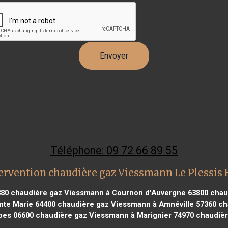
Téléphone: 09 72 66 89 55
ervention chaudière gaz Viessmann Le Plessis
380
chaudière gaz Viessmann à Cournon d'Auvergne 63800
chaud
nte Marie 64400
chaudière gaz Viessmann à Amnéville 57360
cha
bes 06600
chaudière gaz Viessmann à Marignier 74970
chaudièr