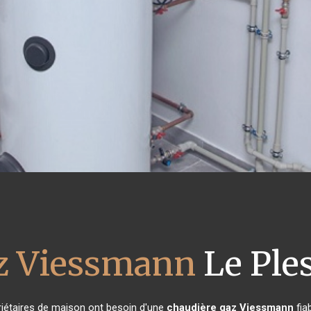
az Viessmann
Le Ple
priétaires de maison ont besoin d'une
chaudière gaz Viessmann
fia