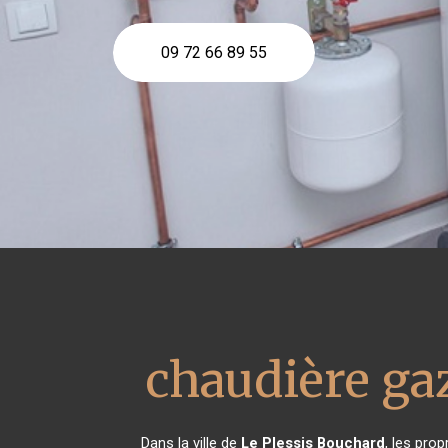
09 72 66 89 55
chaudière g
Dans la ville de
Le Plessis Bouchard
, les pro