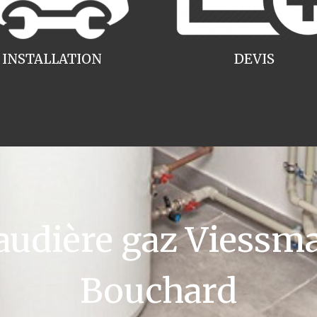
INSTALLATION
DEVIS
dière gaz Viessma
Bouchard