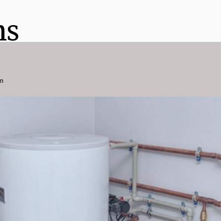
ns
on